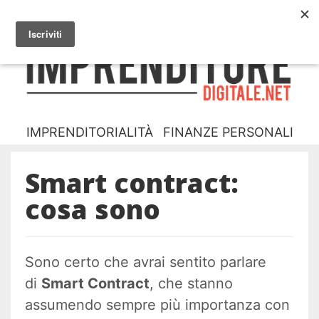
NUOVO? INIZIA DA QUA
CHI SONO
I
D
IMPRENDITORIALITÀ
FINANZE PERSONALI
Smart contract:
cosa sono
Sono certo che avrai sentito parlare
di
Smart Contract
, che stanno
assumendo sempre più importanza con