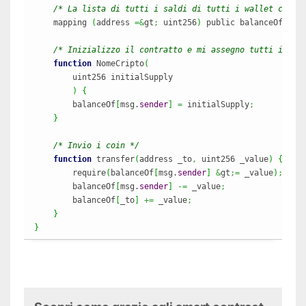
/* La lista di tutti i saldi di tutti i wallet che u
    mapping 
(
address 
=&
gt
;
 uint256
)
 public balanceOf
;
/* Inizializzo il contratto e mi assegno tutti i coi
function
 NomeCripto
(
        uint256 initialSupply

)
{
        balanceOf
[
msg.
sender
]
=
 initialSupply
;
}
/* Invio i coin */
function
 transfer
(
address _to
,
 uint256 _value
)
{
        require
(
balanceOf
[
msg.
sender
]
&
gt
;=
 _value
)
;
        balanceOf
[
msg.
sender
]
-=
 _value
;
        balanceOf
[
_to
]
+=
 _value
;
}
}