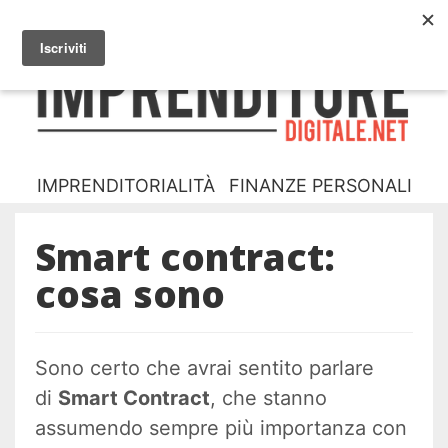
NUOVO? INIZIA DA QUA
CHI SONO
I
D
IMPRENDITORIALITÀ
FINANZE PERSONALI
Smart contract:
cosa sono
Sono certo che avrai sentito parlare
di
Smart Contract
, che stanno
assumendo sempre più importanza con