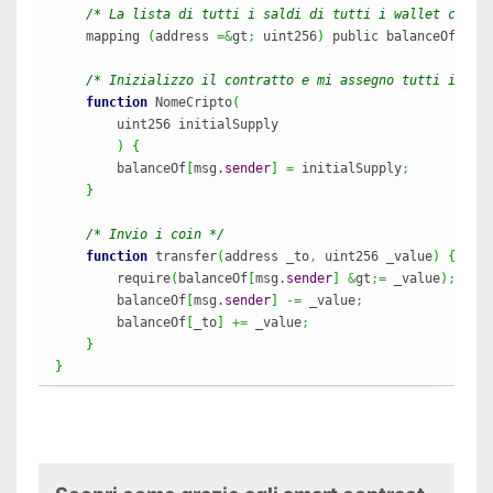
/* La lista di tutti i saldi di tutti i wallet che u
    mapping 
(
address 
=&
gt
;
 uint256
)
 public balanceOf
;
/* Inizializzo il contratto e mi assegno tutti i coi
function
 NomeCripto
(
        uint256 initialSupply

)
{
        balanceOf
[
msg.
sender
]
=
 initialSupply
;
}
/* Invio i coin */
function
 transfer
(
address _to
,
 uint256 _value
)
{
        require
(
balanceOf
[
msg.
sender
]
&
gt
;=
 _value
)
;
        balanceOf
[
msg.
sender
]
-=
 _value
;
        balanceOf
[
_to
]
+=
 _value
;
}
}