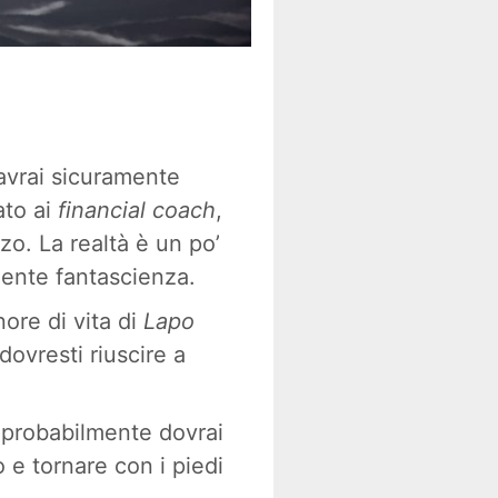
avrai sicuramente
ato ai
financial coach
,
o. La realtà è un po’
mente fantascienza.
ore di vita di
Lapo
ovresti riuscire a
, probabilmente dovrai
o e tornare con i piedi