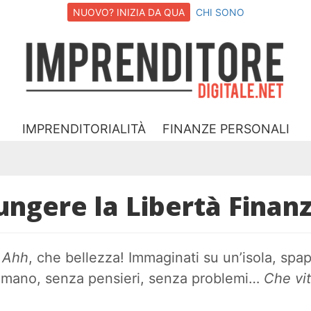
NUOVO? INIZIA DA QUA
CHI SONO
I
D
IMPRENDITORIALITÀ
FINANZE PERSONALI
ngere la Libertà Finanz
…
Ahh
, che bellezza! Immaginati su un’isola, spa
n mano, senza pensieri, senza problemi…
Che vit