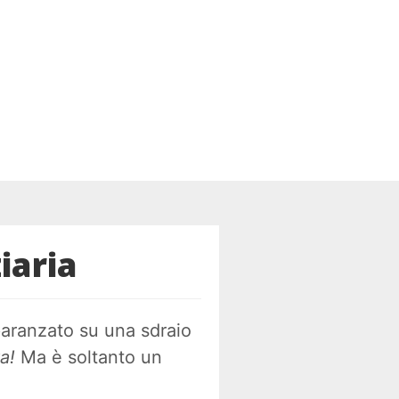
mprenditore
igitale
iaria
paranzato su una sdraio
a!
Ma è soltanto un