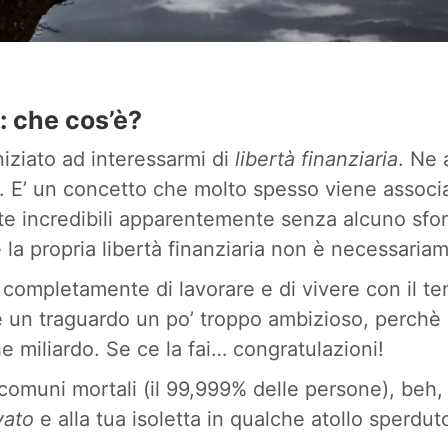
: che cos’è?
iziato ad interessarmi di
libertà finanziaria
. Ne 
u. E’ un concetto che molto spesso viene associ
te incredibili apparentemente senza alcuno sforz
 la propria libertà finanziaria non è necessaria
 completamente di lavorare e di vivere con il ten
 un traguardo un po’ troppo ambizioso, perchè d
 miliardo. Se ce la fai… congratulazioni!
 comuni mortali (il 99,999% delle persone), beh
vato
e alla tua isoletta in qualche atollo sperdut