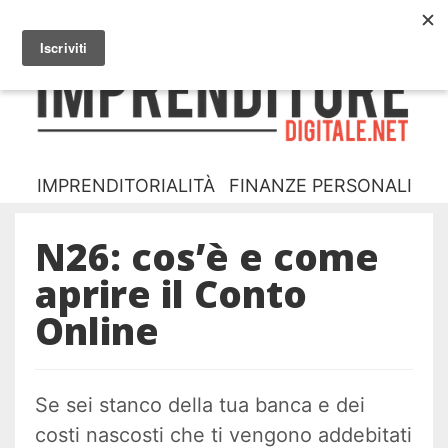
NUOVO? INIZIA DA QUA
CHI SONO
I
D
IMPRENDITORIALITÀ
FINANZE PERSONALI
N26: cos’è e come
aprire il Conto
Online
Se sei stanco della tua banca e dei
costi nascosti che ti vengono addebitati