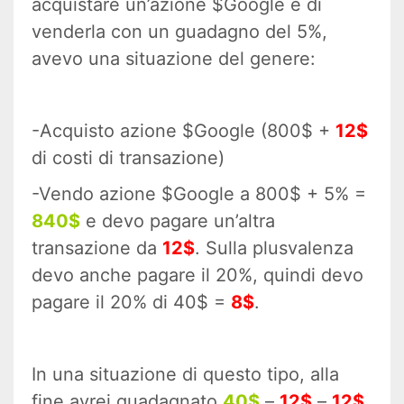
acquistare un’azione $Google e di
venderla con un guadagno del 5%,
avevo una situazione del genere:
-Acquisto azione $Google (800$ +
12$
di costi di transazione)
-Vendo azione $Google a 800$ + 5% =
840$
e devo pagare un’altra
transazione da
12$
. Sulla plusvalenza
devo anche pagare il 20%, quindi devo
pagare il 20% di 40$ =
8$
.
In una situazione di questo tipo, alla
fine avrei guadagnato
40$
–
12$
–
12$