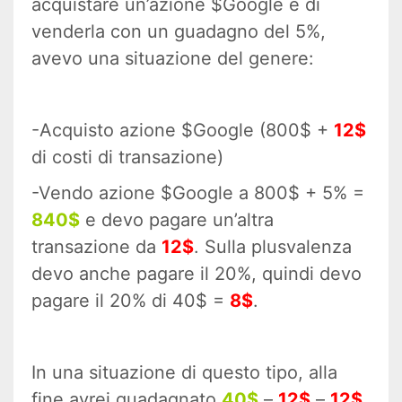
acquistare un’azione $Google e di
venderla con un guadagno del 5%,
avevo una situazione del genere:
-Acquisto azione $Google (800$ +
12$
di costi di transazione)
-Vendo azione $Google a 800$ + 5% =
840$
e devo pagare un’altra
transazione da
12$
. Sulla plusvalenza
devo anche pagare il 20%, quindi devo
pagare il 20% di 40$ =
8$
.
In una situazione di questo tipo, alla
fine avrei guadagnato
40$
–
12$
–
12$