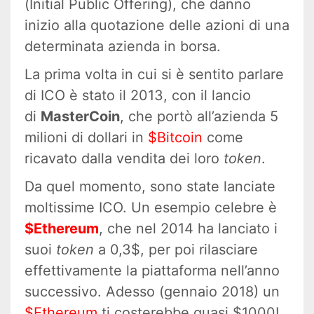
(Initial Public Offering), che danno
inizio alla quotazione delle azioni di una
determinata azienda in borsa.
La prima volta in cui si è sentito parlare
di ICO è stato il 2013, con il lancio
di
MasterCoin
, che portò all’azienda 5
milioni di dollari in
$Bitcoin
come
ricavato dalla vendita dei loro
token
.
Da quel momento, sono state lanciate
moltissime ICO. Un esempio celebre è
$Ethereum
, che nel 2014 ha lanciato i
suoi
token
a 0,3$, per poi rilasciare
effettivamente la piattaforma nell’anno
successivo. Adesso (gennaio 2018) un
$Ethereum
ti costerebbe quasi $1000!