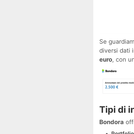
Se guardia
diversi dati 
euro
, con u
Tipi di 
Bondora
off
Portfoli