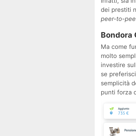
Infatti, sia i
dei prestiti
peer-to-pee
Bondora
Ma come funz
molto sempli
investire su
se preferisc
semplicità d
punti forza 