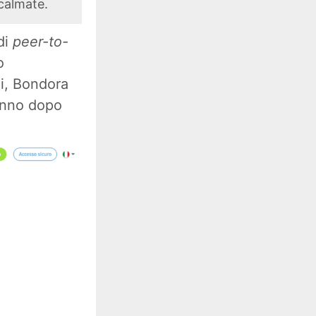
calmate.
di
peer-to-
o
i, Bondora
anno dopo