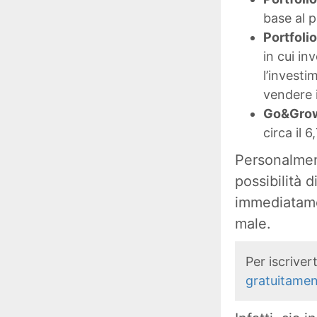
base al p
Portfoli
in cui in
l’investi
vendere i
Go&Gro
circa il 
Personalment
possibilità d
immediatamen
male.
Per iscrive
gratuitame