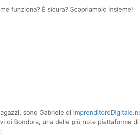
ome funziona? È sicura? Scopriamolo insieme!
 ragazzi, sono Gabriele di
ImprenditoreDigitale.n
rvi di Bondora, una delle più note piattaforme d
g
.