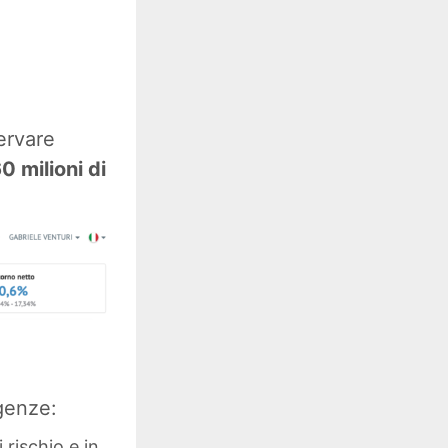
ervare
0 milioni di
igenze:
 rischio e in