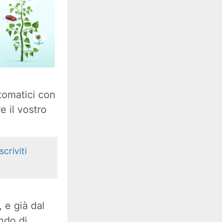
utomatici con
 il vostro
iscriviti
 e già dal
ndo di