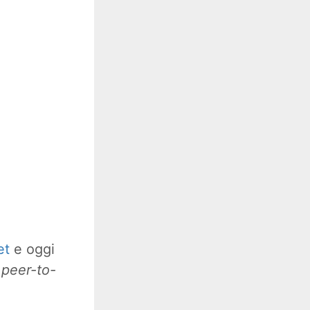
et
e oggi
i
peer-to-