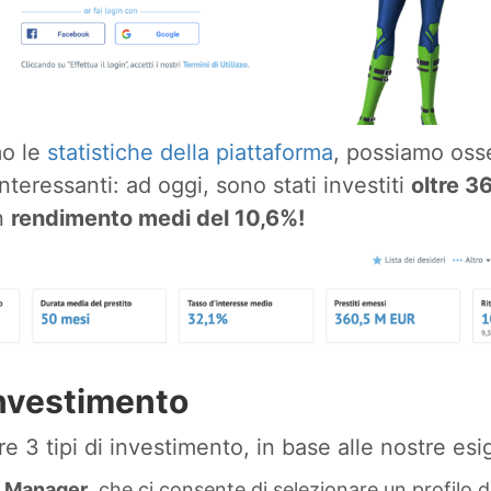
mo le
statistiche della piattaforma
, possiamo oss
interessanti: ad oggi, sono stati investiti
oltre 36
n
rendimento medi del 10,6%!
investimento
re 3 tipi di investimento, in base alle nostre es
o Manager
, che ci consente di selezionare un profilo di