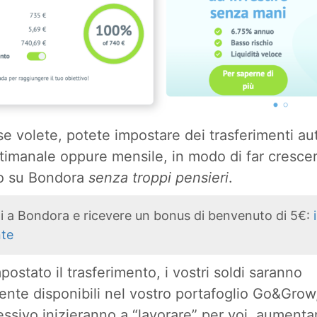
 se volete, potete impostare dei trasferimenti a
imanale oppure mensile, in modo di far crescere
o su Bondora
senza troppi pensieri
.
rti a Bondora e ricevere un bonus di benvenuto di 5€:
nte
postato il trasferimento, i vostri soldi saranno
te disponibili nel vostro portafoglio Go&Grow,
ssivo inizieranno a “lavorare” per voi, aumenta