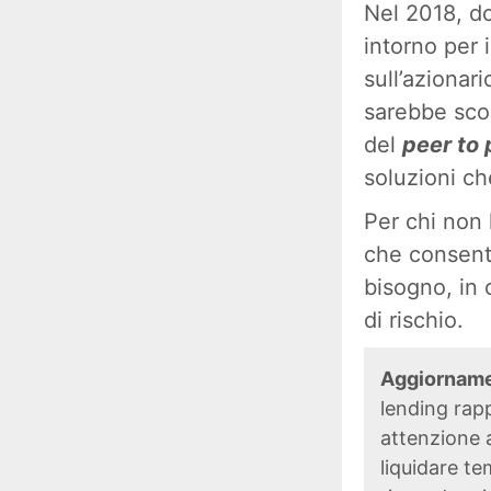
Nel 2018, d
intorno per 
sull’azionari
sarebbe scop
del
peer to 
soluzioni ch
Per chi non 
che consente
bisogno, in 
di rischio.
Aggiorname
lending rapp
attenzione a
liquidare t