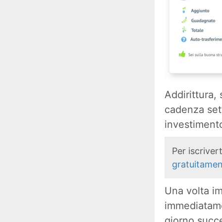
Addirittura,
cadenza sett
investiment
Per iscrive
gratuitame
Una volta im
immediatamen
giorno succe