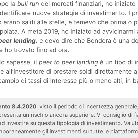
opo la
bull run
dei mercati finanziari, ho iniziato
identificare nuove strategie di investimento. I p
o erano saliti alle stelle, e temevo che prima o po
piata. A metà 2019, ho iniziato ad avvicinarmi
peer lending
,
e devo dire che Bondora è una del
e ho trovato fino ad ora.
lo sapesse, il
peer to peer landing
è un tipo di 
 all’investitore di prestare soldi direttamente a
cambio di tassi di interesse più o meno alti, in ba
nto 8.4.2020
: visto il periodo di incertezza generale,
resenta un rischio ancora superiore. Vi consiglio di f
d investire su questa tipologia di investimento. Valuta
emporaneamente gli investimenti su tutte le piattaform