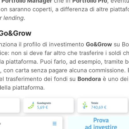
n
Portfolio Manager
che in
Portfolio Pro
, event
 non saranno coperti, a differenza di altre piatta
r lending
.
 Go&Grow
iona il profilo di investimento
Go&Grow
su Bo
ce: non si deve far altro che trasferire i soldi 
lla piattaforma. Puoi farlo, ad esempio, tramite b
i, con carta senza pagare alcuna commissione. E
el trasferimento dei fondi su
Bondora
è uno dei
della piattaforma.