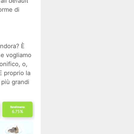
uali
default
forme di
ndora? È
che vogliamo
onifico, o,
 proprio la
 più grandi