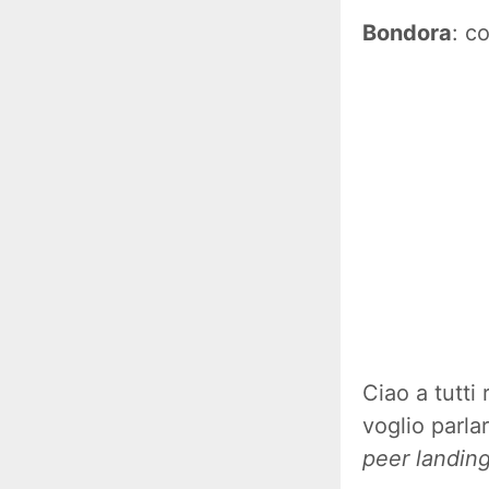
Bondora
: c
Ciao a tutti
voglio parla
peer landin