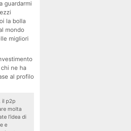
 a guardarmi
rezzi
i la bolla
 al mondo
le migliori
investimento
 chi ne ha
se al profilo
 il p2p
are molta
te l’idea di
e e